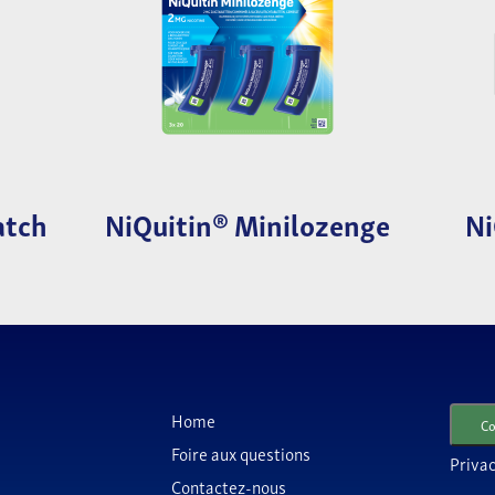
atch
NiQuitin® Minilozenge
Ni
Home
Co
Foire aux questions
Priva
Contactez-nous