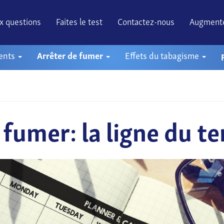
ux questions
Faites le test
Contactez-nous
Augmente
ents
Arrêter de fumer
Effets du tabagisme
 fumer: la ligne du te