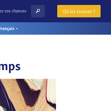
z vos chances
Où les trouver ?
Français
mps​