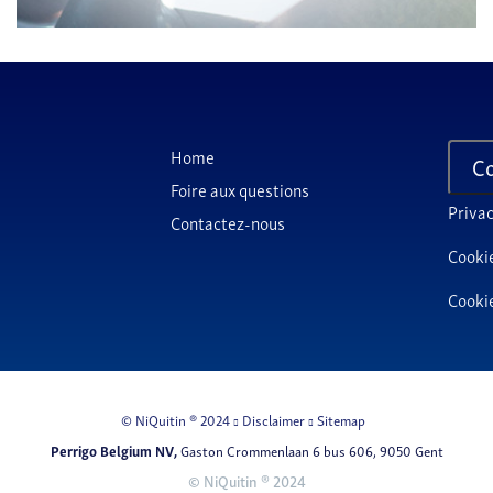
Home
Co
Foire aux questions
Priva
Contactez-nous
Cooki
Cookie
© NiQuitin ® 2024
Disclaimer
Sitemap
Perrigo Belgium NV,
Gaston Crommenlaan 6 bus 606, 9050 Gent
© NiQuitin ® 2024