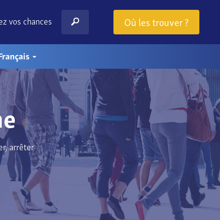
z vos chances
Où les trouver ?
Français
me
r, arrêter