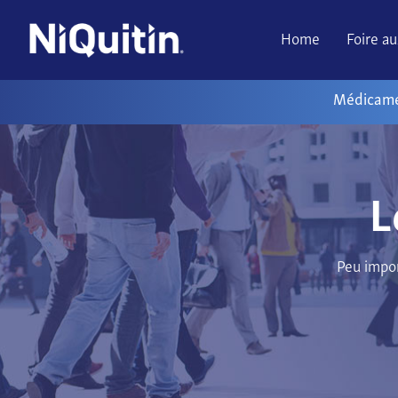
Home
Foire a
Médicam
L
Peu impor