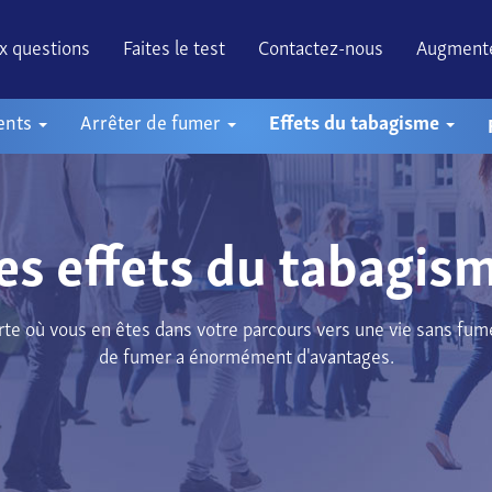
ux questions
Faites le test
Contactez-nous
Augmente
ents
Arrêter de fumer
Effets du tabagisme
es effets du tabagis
te où vous en êtes dans votre parcours vers une vie sans fume
de fumer a énormément d'avantages.