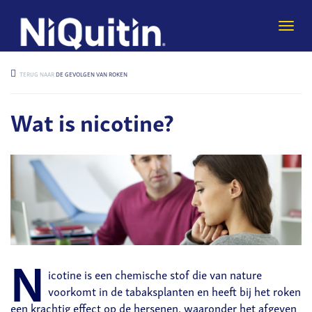
Togg
navi
TERUG NAAR
DE GEVOLGEN VAN ROKEN
Wat is nicotine?
N
icotine is een chemische stof die van nature
voorkomt in de tabaksplanten en heeft bij het roken
een krachtig effect op de hersenen, waaronder het afgeven