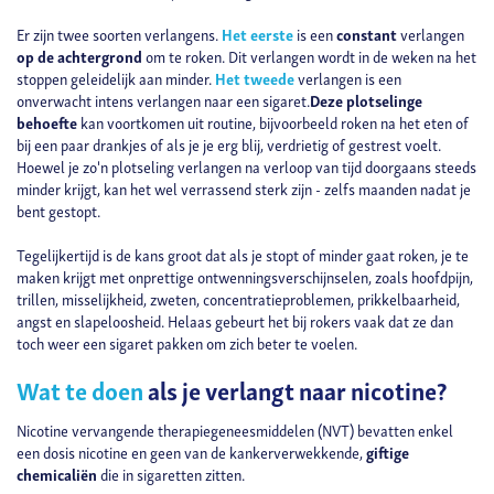
Er zijn twee soorten verlangens.
Het eerste
is een
constant
verlangen
op de achtergrond
om te roken. Dit verlangen wordt in de weken na het
stoppen geleidelijk aan minder.
Het tweede
verlangen is een
onverwacht intens verlangen naar een sigaret.
Deze plotselinge
behoefte
kan voortkomen uit routine, bijvoorbeeld roken na het eten of
bij een paar drankjes of als je je erg blij, verdrietig of gestrest voelt.
Hoewel je zo'n plotseling verlangen na verloop van tijd doorgaans steeds
minder krijgt, kan het wel verrassend sterk zijn - zelfs maanden nadat je
bent gestopt.
Tegelijkertijd is de kans groot dat als je stopt of minder gaat roken, je te
maken krijgt met onprettige ontwenningsverschijnselen, zoals hoofdpijn,
trillen, misselijkheid, zweten, concentratieproblemen, prikkelbaarheid,
angst en slapeloosheid. Helaas gebeurt het bij rokers vaak dat ze dan
toch weer een sigaret pakken om zich beter te voelen.
Wat te doen
als je verlangt naar nicotine?
Nicotine vervangende therapiegeneesmiddelen (NVT) bevatten enkel
een dosis nicotine en geen van de kankerverwekkende,
giftige
chemicaliën
die in sigaretten zitten.