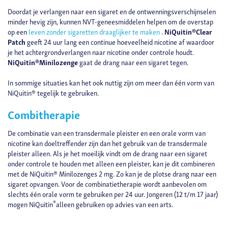
Doordat je verlangen naar een sigaret en de ontwenningsverschijnselen
minder hevig zijn, kunnen NVT-geneesmiddelen helpen om de overstap
op een
leven zonder sigaretten draaglijker te maken
.
NiQuitin®Clear
Patch
geeft 24 uur lang een continue hoeveelheid nicotine af waardoor
je het achtergrondverlangen naar nicotine onder controle houdt.
NiQuitin®Minilozenge
gaat de drang naar een sigaret tegen.
In sommige situaties kan het ook nuttig zijn om meer dan één vorm van
NiQuitin® tegelijk te gebruiken.
Combitherapie
De combinatie van een transdermale pleister en een orale vorm van
nicotine kan doeltreffender zijn dan het gebruik van de transdermale
pleister alleen. Als je het moeilijk vindt om de drang naar een sigaret
onder controle te houden met alleen een pleister, kan je dit combineren
met de NiQuitin® Minilozenges 2 mg. Zo kan je de plotse drang naar een
sigaret opvangen. Voor de combinatietherapie wordt aanbevolen om
slechts één orale vorm te gebruiken per 24 uur. Jongeren (12 t/m 17 jaar)
®
mogen NiQuitin
alleen gebruiken op advies van een arts.